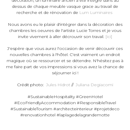
décoration, un luminaire ancien a été intégré dans au
dessus de chaque meuble vasque grace au travail de
recherche et de rénovation de
Lum Luminaires
Nous avons eu le plaisir d'intégrer dans la décoration des
chambres les oeuvres de l'artiste Lucie Torres et je vous
invite vivement à aller décrouvrir son travail.
[ici]
J'espère que vous aurez l'occasion de venir découvrir ces
nouvelles chambres à l'hôtel. C'est vraiment un endroit
magique où se ressourcer et se détendre. N'hésitez pas à
me faire part de vos impressions si vous avez la chance de
séjourner ici !
Crédit photo:
Jules Hidrot
//
Juliana Degiacomi
#SustainableHospitality #GreenHotel
#EcoFriendlyAccommodation #ResponsibleTravel
#SustainableTourism #architecteinterieur #projetdeco
#renovationhotel #laplagedelagrandemotte